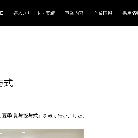
E
導入メリット・実績
事業内容
企業情報
採用情
与式
 夏季 賞与授与式』を執り行いました。