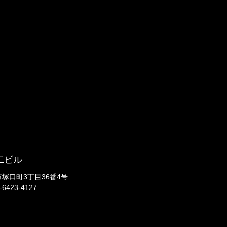
二ビル
崎市塚口町3丁目36番4号
-6423-4127