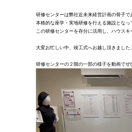
研修センターは弊社近未来経営計画の骨子で
本格的な座学・実地研修を行える施設となっ
この研修センターを存分に活用し、ハウスキ
大変お忙しい中、竣工式へお越し頂きました
研修センターの２階の一部の様子を動画でぜ
動
画
プ
レ
ー
ヤ
ー