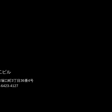
二ビル
崎市塚口町3丁目36番4号
-6423-4127