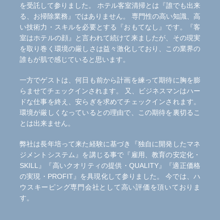
を受託して参りました。 ホテル客室清掃とは『誰でも出来
る、お掃除業務』ではありません。 専門性の高い知識、高
い技術力・スキルを必要とする『おもてなし』です。『客
室はホテルの顔』と言われて続けて来ましたが、その現実
を取り巻く環境の厳しさは益々激化しており、この業界の
誰もが肌で感じていると思います。
一方でゲストは、何日も前から計画を練って期待に胸を膨
らませてチェックインされます。 又、ビジネスマンはハー
ドな仕事を終え、安らぎを求めてチェックインされます。
環境が厳しくなっているとの理由で、この期待を裏切るこ
とは出来ません。
弊社は長年培って来た経験に基づき『独自に開発したマネ
ジメントシステム』を講じる事で『雇用、教育の安定化・
SKILL』『高いクオリティの提供・QUALITY』『適正価格
の実現・PROFIT』を具現化して参りました。 今では、ハ
ウスキーピング専門会社として高い評価を頂いておりま
す。