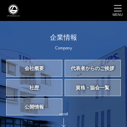
MENU
企業情報
Company
会社概要
代表者からのご挨拶
社歴
資格・協会一覧
公開情報
scroll