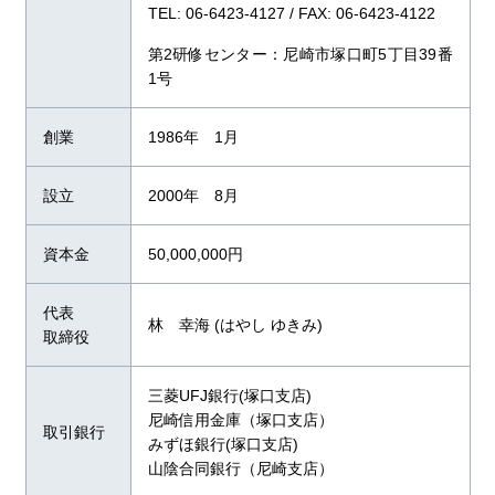
TEL: 06-6423-4127 / FAX: 06-6423-4122
第2研修センター：尼崎市塚口町5丁目39番
1号
創業
1986年 1月
設立
2000年 8月
資本金
50,000,000円
代表
林 幸海 (はやし ゆきみ)
取締役
三菱UFJ銀行(塚口支店)
尼崎信用金庫（塚口支店）
取引銀行
みずほ銀行(塚口支店)
山陰合同銀行（尼崎支店）